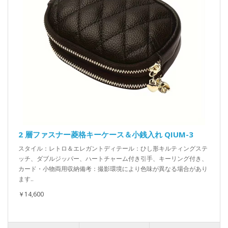
2 層ファスナー菱格キーケース＆小銭入れ QIUM-3
スタイル：レトロ＆エレガントディテール：ひし形キルティングステ
ッチ、ダブルジッパー、ハートチャーム付き引手、キーリング付き、
カード・小物両用収納備考：撮影環境により色味が異なる場合があり
ます..
￥14,600