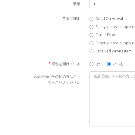
数量
返品理由
Dead On Arrival
Faulty, please supply d
Order Error
Other, please supply de
Received Wrong Item
梱包を開けている
はい
いいえ
返品理由がその他の方はこち
らへご記入ください