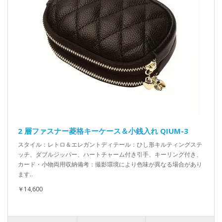
2 層ファスナー菱格キーケース＆小銭入れ QIUM-3
スタイル：レトロ＆エレガントディテール：ひし形キルティングステ
ッチ、ダブルジッパー、ハートチャーム付き引手、キーリング付き、
カード・小物両用収納備考：撮影環境により色味が異なる場合があり
ます..
￥14,600