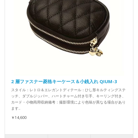
2 層ファスナー菱格キーケース＆小銭入れ QIUM-3
スタイル：レトロ＆エレガントディテール：ひし形キルティングステ
ッチ、ダブルジッパー、ハートチャーム付き引手、キーリング付き、
カード・小物両用収納備考：撮影環境により色味が異なる場合があり
ます..
￥14,600