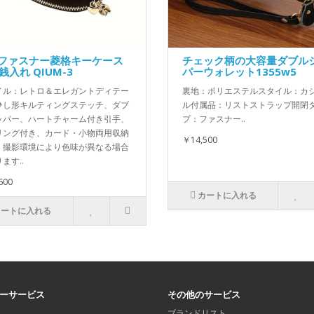
層ファスナー菱格キーケース
チェック柄の大容量ダブル
銭入れ QIUM-3
パーウォレット1355w5
イル：レトロ＆エレガントディテー
裏地：ポリエステルスタイル：カ
ひし形キルティングステッチ、ダブ
ル付属品：リストストラップ開閉
ッパー、ハートチャーム付き引手、
プ：ファスナー..
リング付き、カード・小物両用収納
￥14,500
：撮影環境により色味が異なる場合
ます..
600
カートに入れる
カートに入れる
ーサービス
その他のサービス
ブランドリスト