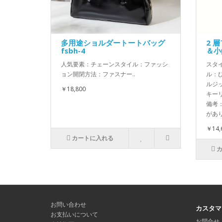
多用途ショルダートートバッグ
2 
fsbh-4
＆小
人気要素：チェーンスタイル：ファッシ
スタ
ョン開閉方法：ファスナー..
ル：
ルジ
￥18,800
キー
備考
があり
￥14,
カートに入れる
お問い合わせ
カスタマ
お支払いについて
お問合せ