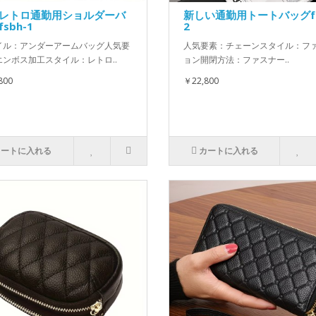
レトロ通勤用ショルダーバ
新しい通勤用トートバッグfs
sbh-1
2
イル：アンダーアームバッグ人気要
人気要素：チェーンスタイル：フ
エンボス加工スタイル：レトロ..
ョン開閉方法：ファスナー..
800
￥22,800
カートに入れる
カートに入れる