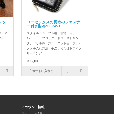
ジッ
ユニセックスの長めのファスナ
ー付き財布1355w1
ジュア
スタイル：シンプル柄：無地ディテー
タイ
ル：カラーブロック、ドローストリン
グ、フリル織り方：非ニット色：ブラッ
クお手入れ方法：手洗いまたはドライク
リーニング..
￥12,000
カートに入れる
アカウント情報
アカウント情報