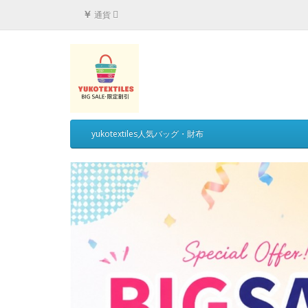
￥
通貨
yukotextiles人気バッグ・財布