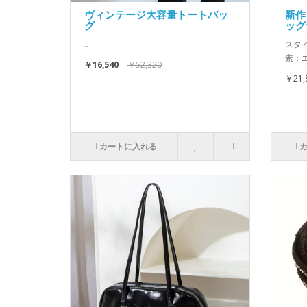
ヴィンテージ大容量トートバッ
新作
グ
ッグf
..
スタ
素：
￥16,540
￥52,320
￥21,
カートに入れる