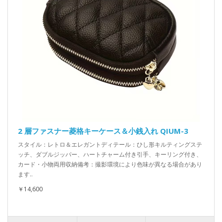
2 層ファスナー菱格キーケース＆小銭入れ QIUM-3
スタイル：レトロ＆エレガントディテール：ひし形キルティングステ
ッチ、ダブルジッパー、ハートチャーム付き引手、キーリング付き、
カード・小物両用収納備考：撮影環境により色味が異なる場合があり
ます..
￥14,600